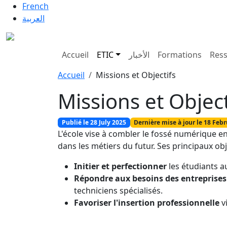
Aller au contenu principal
French
العربية
Main navigation
Accueil
ETIC
الأخبار
Formations
Res
Fil d'Ariane
Accueil
Missions et Objectifs
Missions et Object
Publié le 28 July 2025
Dernière mise à jour le 18 Feb
L'école vise à combler le fossé numérique 
dans les métiers du futur. Ses principaux obje
Initier et perfectionner
les étudiants a
Répondre aux besoins des entreprises
techniciens spécialisés.
Favoriser l'insertion professionnelle
v