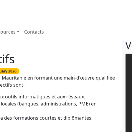
sources
Contacts
V
ifs
ruary 2026
en Mauritanie en formant une main-d'œuvre qualifiée
ctifs sont :
ux outils informatiques et aux réseaux.
locales (banques, administrations, PME) en
ia des formations courtes et diplômantes.